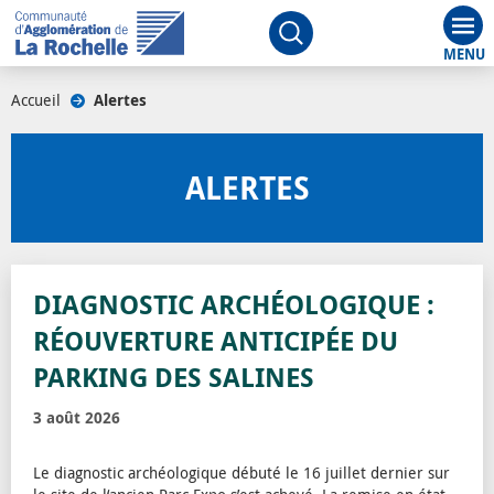
Aff
Ouvrir le moteur de rech
Accueil
/
Alertes
/
ALERTES
DIAGNOSTIC ARCHÉOLOGIQUE :
RÉOUVERTURE ANTICIPÉE DU
PARKING DES SALINES
3 août 2026
Le diagnostic archéologique débuté le 16 juillet dernier sur