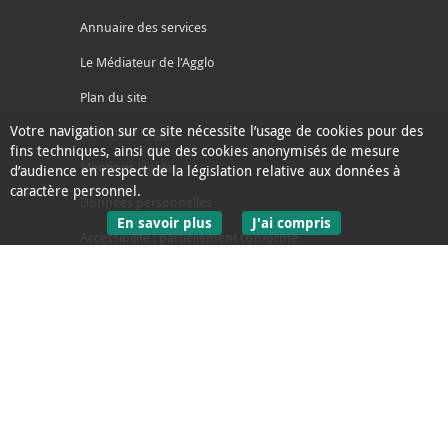
Annuaire des services
Le Médiateur de l'Agglo
Plan du site
Votre navigation sur ce site nécessite l’usage de cookies pour des
Contacter l'agglo
fins techniques, ainsi que des cookies anonymisés de mesure
Mentions légales
d’audience en respect de la législation relative aux données à
caractère personnel.
Données personnelles
sur les données personnelles
En savoir plus
J'ai compris
Accessibilité : partiellement conforme
le message d'informati
Ecoconception
L'Agglo recrute
Espace presse
Alertes
Accès sourds et malentendants