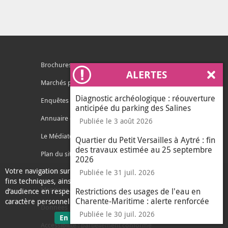
Brochures
ALERTES
Ferm
Marchés publics
Diagnostic archéologique : réouverture
Enquêtes publiques
anticipée du parking des Salines
Annuaire des services
Publiée le 3 août 2026
Le Médiateur de l'Agglo
Quartier du Petit Versailles à Aytré : fin
des travaux estimée au 25 septembre
Plan du site
2026
Votre navigation sur ce site nécessite l’usage de cookies pour des
Contacter l'agglo
Publiée le 31 juil. 2026
fins techniques, ainsi que des cookies anonymisés de mesure
Mentions légales
Restrictions des usages de l'eau en
d’audience en respect de la législation relative aux données à
Charente-Maritime : alerte renforcée
caractère personnel.
Données personnelles
Publiée le 30 juil. 2026
sur les données personnelles
En savoir plus
J'ai compris
Accessibilité : partiellement conforme
le message d'informati