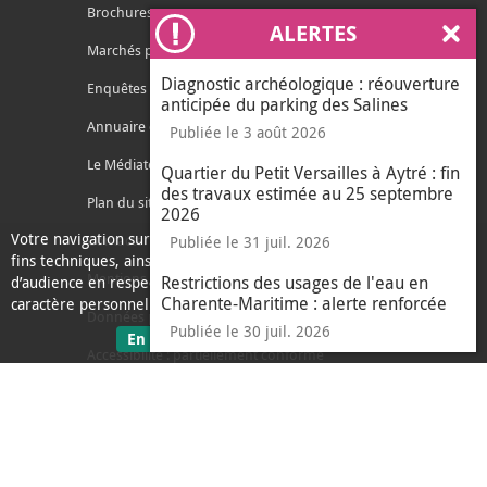
Brochures
ALERTES
Ferm
Marchés publics
Diagnostic archéologique : réouverture
Enquêtes publiques
anticipée du parking des Salines
Annuaire des services
Publiée le 3 août 2026
Le Médiateur de l'Agglo
Quartier du Petit Versailles à Aytré : fin
des travaux estimée au 25 septembre
Plan du site
2026
Votre navigation sur ce site nécessite l’usage de cookies pour des
Contacter l'agglo
Publiée le 31 juil. 2026
fins techniques, ainsi que des cookies anonymisés de mesure
Mentions légales
Restrictions des usages de l'eau en
d’audience en respect de la législation relative aux données à
Charente-Maritime : alerte renforcée
caractère personnel.
Données personnelles
Publiée le 30 juil. 2026
sur les données personnelles
En savoir plus
J'ai compris
Accessibilité : partiellement conforme
le message d'informati
Ecoconception
L'Agglo recrute
Espace presse