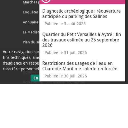
Ferm
Marchés publics
Diagnostic archéologique : réouverture
Enquêtes publiques
anticipée du parking des Salines
Annuaire des services
Publiée le 3 août 2026
Le Médiateur de l'Agglo
Quartier du Petit Versailles à Aytré : fin
des travaux estimée au 25 septembre
Plan du site
2026
Votre navigation sur ce site nécessite l’usage de cookies pour des
Contacter l'agglo
Publiée le 31 juil. 2026
fins techniques, ainsi que des cookies anonymisés de mesure
Mentions légales
Restrictions des usages de l'eau en
d’audience en respect de la législation relative aux données à
Charente-Maritime : alerte renforcée
caractère personnel.
Données personnelles
Publiée le 30 juil. 2026
sur les données personnelles
En savoir plus
J'ai compris
Accessibilité : partiellement conforme
le message d'informati
Ecoconception
L'Agglo recrute
Espace presse
Alertes