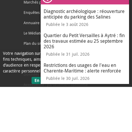
Ferm
Marchés publics
Diagnostic archéologique : réouverture
Enquêtes publiques
anticipée du parking des Salines
Annuaire des services
Publiée le 3 août 2026
Le Médiateur de l'Agglo
Quartier du Petit Versailles à Aytré : fin
des travaux estimée au 25 septembre
Plan du site
2026
Votre navigation sur ce site nécessite l’usage de cookies pour des
Contacter l'agglo
Publiée le 31 juil. 2026
fins techniques, ainsi que des cookies anonymisés de mesure
Mentions légales
Restrictions des usages de l'eau en
d’audience en respect de la législation relative aux données à
Charente-Maritime : alerte renforcée
caractère personnel.
Données personnelles
Publiée le 30 juil. 2026
sur les données personnelles
En savoir plus
J'ai compris
Accessibilité : partiellement conforme
le message d'informati
Ecoconception
L'Agglo recrute
Espace presse
Alertes