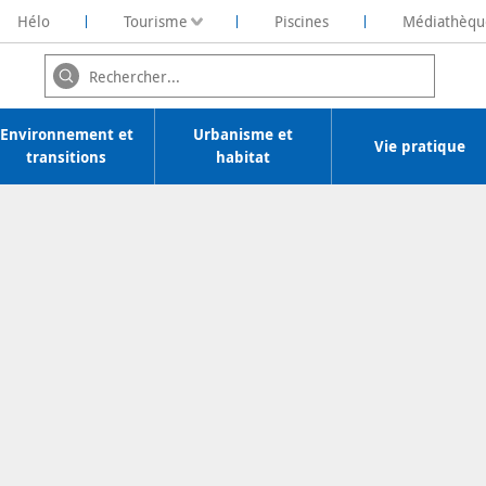
Hélo
Tourisme
Piscines
Médiathèqu
ochelaise de Rénovation Energétique
Environnement et
Urbanisme et
Vie pratique
transitions
habitat