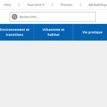
Hélo
Tourisme
Piscines
Médiathèqu
ochelaise de Rénovation Energétique
Environnement et
Urbanisme et
Vie pratique
transitions
habitat