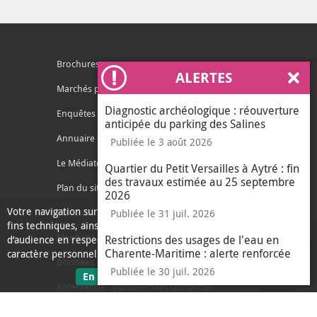
Brochures
ALERTES
Ferm
Marchés publics
Diagnostic archéologique : réouverture
Enquêtes publiques
anticipée du parking des Salines
Annuaire des services
Publiée le 3 août 2026
Le Médiateur de l'Agglo
Quartier du Petit Versailles à Aytré : fin
des travaux estimée au 25 septembre
Plan du site
2026
Votre navigation sur ce site nécessite l’usage de cookies pour des
Contacter l'agglo
Publiée le 31 juil. 2026
fins techniques, ainsi que des cookies anonymisés de mesure
Mentions légales
Restrictions des usages de l'eau en
d’audience en respect de la législation relative aux données à
Charente-Maritime : alerte renforcée
caractère personnel.
Données personnelles
Publiée le 30 juil. 2026
sur les données personnelles
En savoir plus
J'ai compris
Accessibilité : partiellement conforme
le message d'informati
Ecoconception