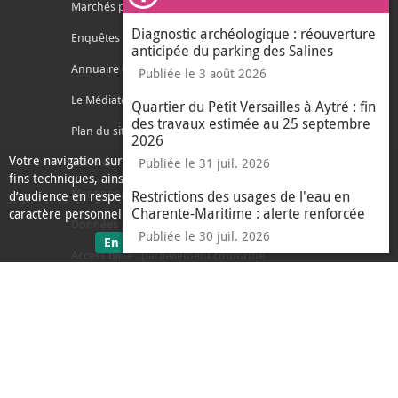
Ferm
Marchés publics
Diagnostic archéologique : réouverture
Enquêtes publiques
anticipée du parking des Salines
Annuaire des services
Publiée le 3 août 2026
Le Médiateur de l'Agglo
Quartier du Petit Versailles à Aytré : fin
des travaux estimée au 25 septembre
Plan du site
2026
Votre navigation sur ce site nécessite l’usage de cookies pour des
Contacter l'agglo
Publiée le 31 juil. 2026
fins techniques, ainsi que des cookies anonymisés de mesure
Mentions légales
Restrictions des usages de l'eau en
d’audience en respect de la législation relative aux données à
Charente-Maritime : alerte renforcée
caractère personnel.
Données personnelles
Publiée le 30 juil. 2026
sur les données personnelles
En savoir plus
J'ai compris
Accessibilité : partiellement conforme
le message d'informati
Ecoconception
L'Agglo recrute
Espace presse
Alertes