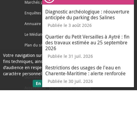
Ferm
Marchés publics
Diagnostic archéologique : réouverture
Enquêtes publiques
anticipée du parking des Salines
Annuaire des services
Publiée le 3 août 2026
Le Médiateur de l'Agglo
Quartier du Petit Versailles à Aytré : fin
des travaux estimée au 25 septembre
Plan du site
2026
Votre navigation sur ce site nécessite l’usage de cookies pour des
Contacter l'agglo
Publiée le 31 juil. 2026
fins techniques, ainsi que des cookies anonymisés de mesure
Mentions légales
Restrictions des usages de l'eau en
d’audience en respect de la législation relative aux données à
Charente-Maritime : alerte renforcée
caractère personnel.
Données personnelles
Publiée le 30 juil. 2026
sur les données personnelles
En savoir plus
J'ai compris
Accessibilité : partiellement conforme
le message d'informati
Ecoconception
L'Agglo recrute
Espace presse
Alertes