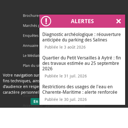
Brochures
ALERTES
Ferm
Marchés publics
Diagnostic archéologique : réouverture
Enquêtes publiques
anticipée du parking des Salines
Annuaire des services
Publiée le 3 août 2026
Le Médiateur de l'Agglo
Quartier du Petit Versailles à Aytré : fin
des travaux estimée au 25 septembre
Plan du site
2026
Votre navigation sur ce site nécessite l’usage de cookies pour des
Contacter l'agglo
Publiée le 31 juil. 2026
fins techniques, ainsi que des cookies anonymisés de mesure
Mentions légales
Restrictions des usages de l'eau en
d’audience en respect de la législation relative aux données à
Charente-Maritime : alerte renforcée
caractère personnel.
Données personnelles
Publiée le 30 juil. 2026
sur les données personnelles
En savoir plus
J'ai compris
Accessibilité : partiellement conforme
le message d'informati
Ecoconception
L'Agglo recrute