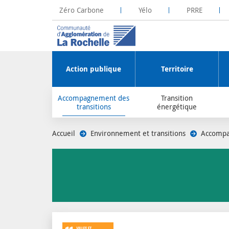
Zéro Carbone
Yélo
PRRE
La Rochelle Territoire Zéro Carbone
Plateforme R
Action publique
Territoire
Accompagnement des
Transition
transitions
énergétique
Accueil
/
Environnement et transitions
/
Accompa