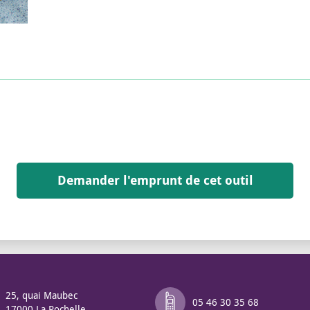
Demander l'emprunt de cet outil
25, quai Maubec
05 46 30 35 68
17000 La Rochelle