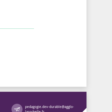
pedagogie.dev-durable@agglo-
Annuaire des services
larochelle.fr