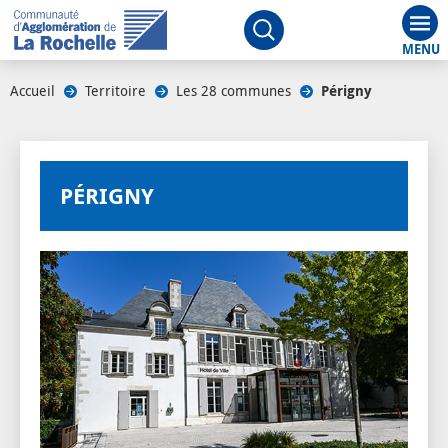
Aff
Ouvrir le moteur de rech
Accueil
/
Territoire
/
Les 28 communes
/
Périgny
PÉRIGNY