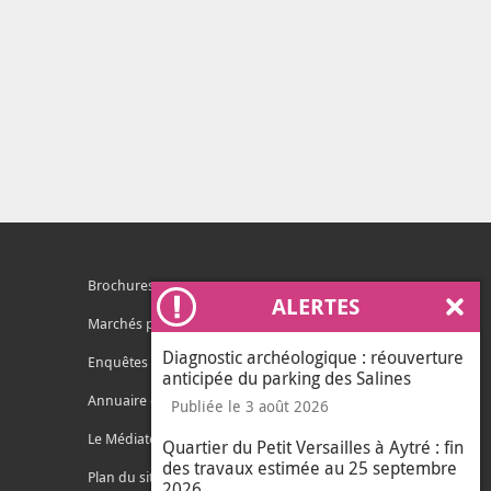
Brochures
ALERTES
Ferm
Marchés publics
Diagnostic archéologique : réouverture
Enquêtes publiques
anticipée du parking des Salines
Annuaire des services
Publiée le 3 août 2026
Le Médiateur de l'Agglo
Quartier du Petit Versailles à Aytré : fin
des travaux estimée au 25 septembre
Plan du site
2026