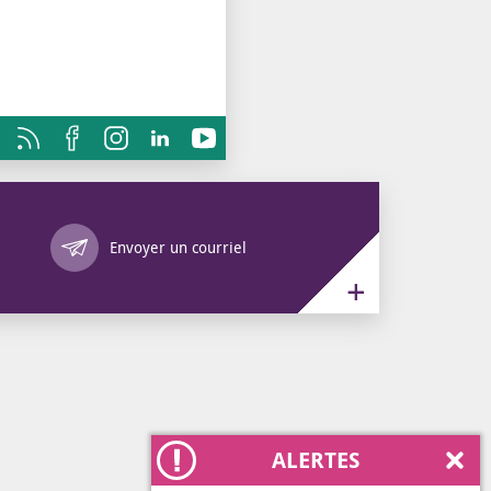
Annuaire des services
Envoyer un courriel
ALERTES
Ferm