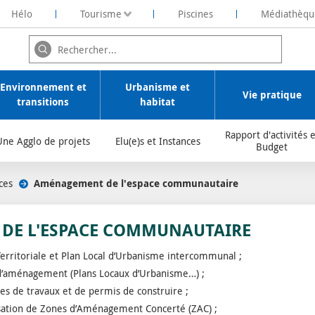
Hélo
Tourisme
Piscines
Médiathèqu
ochelaise de Rénovation Energétique
Environnement et
Urbanisme et
Vie pratique
transitions
habitat
Rapport d'activités e
Une Agglo de projets
Elu(e)s et Instances
Budget
ces
/
Aménagement de l'espace communautaire
DE L'ESPACE COMMUNAUTAIRE
rritoriale et Plan Local d’Urbanisme intercommunal ;
d’aménagement (Plans Locaux d’Urbanisme…) ;
s de travaux et de permis de construire ;
lisation de Zones d’Aménagement Concerté (ZAC) ;