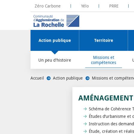
Zéro Carbone
Yélo
PRRE
La Rochelle Territoire Zéro Carbone
Plateforme R
Action publique
Territoire
Missions et
Un peu d'histoire
compétences
Accueil
/
Action publique
/
Missions et compéten
AMÉNAGEMENT 
Schéma de Cohérence Te
Études d’urbanisme et 
Instruction des demande
Étude, création et réa