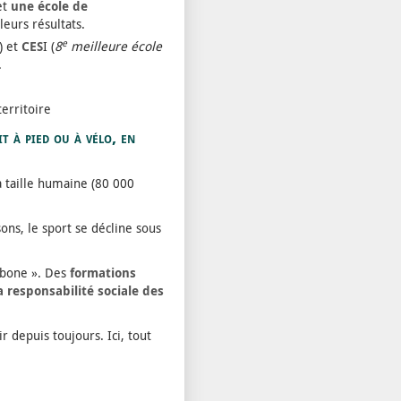
et
une école de
leurs résultats.
e
) et
CES
I (
8
meilleure école
.
territoire
t à pied ou à vélo, en
à taille humaine (80 000
ons, le sport se décline sous
arbone ». Des
formations
a responsabilité sociale des
r depuis toujours. Ici, tout