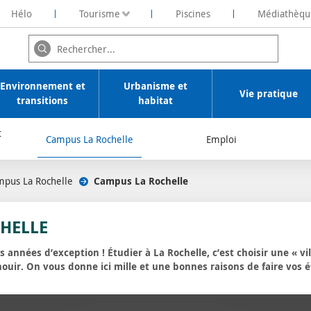
Hélo
Tourisme
Piscines
Médiathèqu
ochelaise de Rénovation Energétique
Environnement et
Urbanisme et
Vie pratique
transitions
habitat
t
Campus La Rochelle
Emploi
pus La Rochelle
/
Campus La Rochelle
HELLE
s années d’exception ! Étudier à La Rochelle, c’est choisir une « v
nouir. On vous donne ici mille et une bonnes raisons de faire vos é