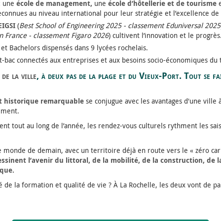
:
une
école de management,
une
école d’hôtellerie et de tourisme
econnues au niveau international pour leur stratégie et l’excellence de 
IGSI
(
Best School of Engineering 2025 - classement Eduniversal 2025
en France - classement Figaro 2026
) cultivent l’innovation et le progrès
 et Bachelors dispensés dans 9 lycées rochelais.
t-bac connectés aux entreprises et aux besoins socio-économiques du 
de la ville
, à deux pas de la plage et du Vieux-Port. Tout se fai
t historique remarquable
se conjugue avec les avantages d'une ville 
ement.
ent tout au long de l’année, les rendez-vous culturels rythment les sais
t le monde de demain, avec un territoire déjà en route vers le « zéro c
sinent l’avenir du littoral, de la mobilité, de la construction, de l
ique.
 de la formation et qualité de vie ? À La Rochelle, les deux vont de pai