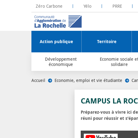
Zéro Carbone
Yélo
PRRE
La Rochelle Territoire Zéro Carbone
Plateforme R
Action publique
Territoire
Développement
Economie sociale e
économique
solidaire
Accueil
/
Economie, emploi et vie étudiante
/
Cam
CAMPUS LA ROC
Préparez-vous à vivre ici de
réuni pour réussir et s’épa