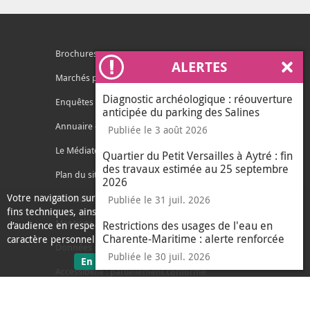
Brochures
ALERTES
Ferm
Marchés publics
Diagnostic archéologique : réouverture
Enquêtes publiques
anticipée du parking des Salines
Annuaire des services
Publiée le 3 août 2026
Le Médiateur de l'Agglo
Quartier du Petit Versailles à Aytré : fin
des travaux estimée au 25 septembre
Plan du site
2026
Votre navigation sur ce site nécessite l’usage de cookies pour des
Contacter l'agglo
Publiée le 31 juil. 2026
fins techniques, ainsi que des cookies anonymisés de mesure
Mentions légales
Restrictions des usages de l'eau en
d’audience en respect de la législation relative aux données à
Charente-Maritime : alerte renforcée
caractère personnel.
Données personnelles
Publiée le 30 juil. 2026
sur les données personnelles
En savoir plus
J'ai compris
Accessibilité : partiellement conforme
le message d'informati
Ecoconception