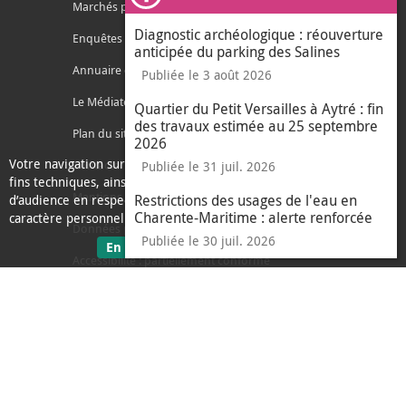
Ferm
Marchés publics
Diagnostic archéologique : réouverture
Enquêtes publiques
anticipée du parking des Salines
Annuaire des services
Publiée le 3 août 2026
Le Médiateur de l'Agglo
Quartier du Petit Versailles à Aytré : fin
des travaux estimée au 25 septembre
Plan du site
2026
Votre navigation sur ce site nécessite l’usage de cookies pour des
Contacter l'agglo
Publiée le 31 juil. 2026
fins techniques, ainsi que des cookies anonymisés de mesure
Mentions légales
Restrictions des usages de l'eau en
d’audience en respect de la législation relative aux données à
Charente-Maritime : alerte renforcée
caractère personnel.
Données personnelles
Publiée le 30 juil. 2026
sur les données personnelles
En savoir plus
J'ai compris
Accessibilité : partiellement conforme
le message d'informati
Ecoconception
L'Agglo recrute
Espace presse
Alertes