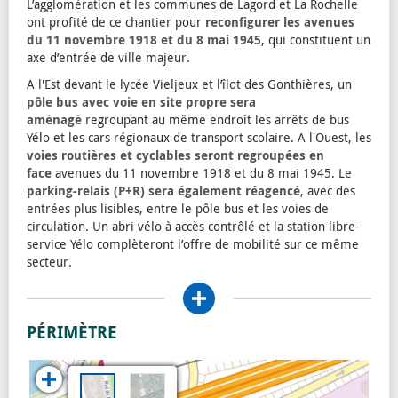
L’agglomération et les communes de Lagord et La Rochelle
ont profité de ce chantier pour
reconfigurer les avenues
du 11 novembre 1918 et du 8 mai 1945
, qui constituent un
axe d’entrée de ville majeur.
A l'Est devant le lycée Vieljeux et l’îlot des Gonthières, un
pôle bus avec voie en site propre sera
aménagé
regroupant au même endroit les arrêts de bus
Yélo et les cars régionaux de transport scolaire. A l'Ouest, les
voies routières et cyclables seront regroupées en
face
avenues du 11 novembre 1918 et du 8 mai 1945. Le
parking-relais (P+R) sera également réagencé
, avec des
entrées plus lisibles, entre le pôle bus et les voies de
circulation. Un abri vélo à accès contrôlé et la station libre-
service Yélo complèteront l’offre de mobilité sur ce même
secteur.
Une attention particulière sera portée à la
végétalisation
:
Voir plus
en plus de l’aménagement d’un
parc paysagé
, des arbres,
arbustes, vivaces et graminées seront plantés sur l’ensemble
PÉRIMÈTRE
de ce nouvel espace urbain. Différents systèmes (noues
paysagères, chaussée réservoir) permettront de recueillir
les eaux de pluie des voiries. Ces travaux seront aussi
l’occasion de
remplacer les réseaux d’eaux usées
,
d’eau