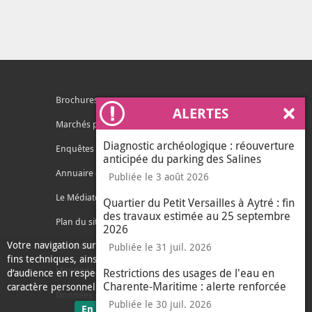
Brochures
ALERTES
Ferm
Marchés publics
Diagnostic archéologique : réouverture
Enquêtes publiques
anticipée du parking des Salines
Annuaire des services
Publiée le 3 août 2026
Le Médiateur de l'Agglo
Quartier du Petit Versailles à Aytré : fin
des travaux estimée au 25 septembre
Plan du site
2026
Votre navigation sur ce site nécessite l’usage de cookies pour des
Contacter l'agglo
Publiée le 31 juil. 2026
fins techniques, ainsi que des cookies anonymisés de mesure
Mentions légales
Restrictions des usages de l'eau en
d’audience en respect de la législation relative aux données à
Charente-Maritime : alerte renforcée
caractère personnel.
Données personnelles
Publiée le 30 juil. 2026
sur les données personnelles
En savoir plus
J'ai compris