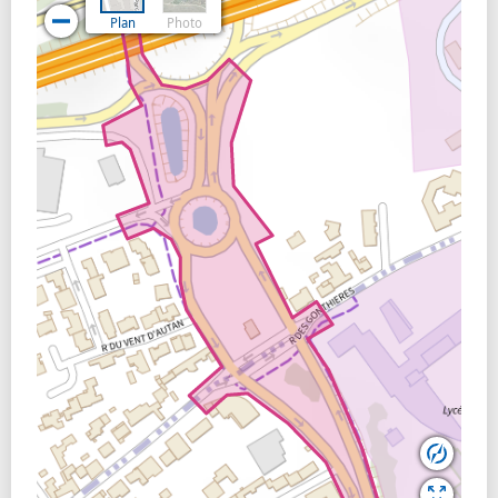
potable et d’électricité pour les adapter à l’urbanisation
Plan
Photo
et de faire passer la fibre optique
.
Les différentes phases ont été programmées et
coordonnées de sorte que le pôle bus soit opérationnel pour
la rentrée scolaire de septembre et que les voiries soient
achevées pour la mise en service complète du CIS en fin
d’année.
Pour en savoir plus :
→ Lettre n°1 info travaux
→ Lettre n°2 info travaux