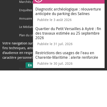
Ferm
Marchés publics
Diagnostic archéologique : réouverture
Enquêtes publiques
anticipée du parking des Salines
Annuaire des services
Publiée le 3 août 2026
Le Médiateur de l'Agglo
Quartier du Petit Versailles à Aytré : fin
des travaux estimée au 25 septembre
Plan du site
2026
Votre navigation sur ce site nécessite l’usage de cookies pour des
Contacter l'agglo
Publiée le 31 juil. 2026
fins techniques, ainsi que des cookies anonymisés de mesure
Mentions légales
Restrictions des usages de l'eau en
d’audience en respect de la législation relative aux données à
Charente-Maritime : alerte renforcée
caractère personnel.
Données personnelles
Publiée le 30 juil. 2026
sur les données personnelles
En savoir plus
J'ai compris
Accessibilité : partiellement conforme
le message d'informati
Ecoconception
L'Agglo recrute
Espace presse
Alertes