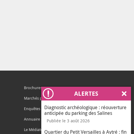
Brochures
ALERTES
Ferm
Marchés publics
Diagnostic archéologique : réouverture
Enquêtes publiques
anticipée du parking des Salines
Annuaire des services
Publiée le 3 août 2026
Le Médiateur de l'Agglo
Quartier du Petit Versailles à Aytré : fin