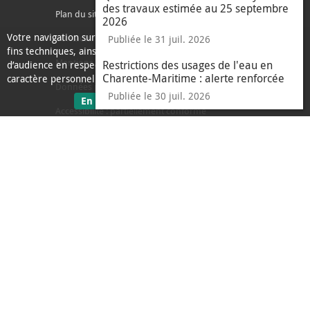
des travaux estimée au 25 septembre
Plan du site
2026
Votre navigation sur ce site nécessite l’usage de cookies pour des
Contacter l'agglo
Publiée le 31 juil. 2026
fins techniques, ainsi que des cookies anonymisés de mesure
Mentions légales
Restrictions des usages de l'eau en
d’audience en respect de la législation relative aux données à
Charente-Maritime : alerte renforcée
caractère personnel.
Données personnelles
Publiée le 30 juil. 2026
sur les données personnelles
En savoir plus
J'ai compris
Accessibilité : partiellement conforme
le message d'informati
Ecoconception
L'Agglo recrute
Espace presse
Alertes
Accès sourds et malentendants
Accès c