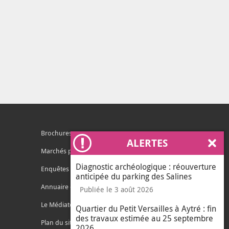
Brochures
ALERTES
Ferm
Marchés publics
Diagnostic archéologique : réouverture
Enquêtes publiques
anticipée du parking des Salines
Annuaire des services
Publiée le 3 août 2026
Le Médiateur de l'Agglo
Quartier du Petit Versailles à Aytré : fin
des travaux estimée au 25 septembre
Plan du site
2026