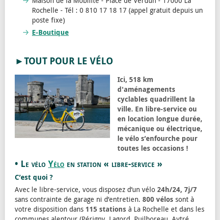
Maison de la Mobilité - Place de Verdun - 17000 La
Rochelle - Tél : 0 810 17 18 17 (appel gratuit depuis un
poste fixe)
E-Boutique
►TOUT POUR LE VÉLO
Ici, 518 km
d'aménagements
cyclables quadrillent la
ville. En libre-service ou
en location longue durée,
mécanique ou électrique,
le vélo s’enfourche pour
toutes les occasions !
• Le vélo
Yélo
en station « libre-service »
C’est quoi ?
Avec le libre-service, vous disposez d’un vélo
24h/24, 7j/7
sans contrainte de garage ni d’entretien.
800 vélos
sont à
votre disposition dans
115 stations
à La Rochelle et dans les
communes alentour (Périgny, Lagord, Puilboreau, Aytré,