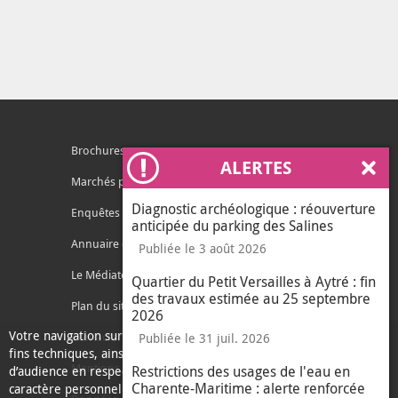
Brochures
ALERTES
Ferm
Marchés publics
Diagnostic archéologique : réouverture
Enquêtes publiques
anticipée du parking des Salines
Annuaire des services
Publiée le 3 août 2026
Le Médiateur de l'Agglo
Quartier du Petit Versailles à Aytré : fin
des travaux estimée au 25 septembre
Plan du site
2026
Votre navigation sur ce site nécessite l’usage de cookies pour des
Contacter l'agglo
Publiée le 31 juil. 2026
fins techniques, ainsi que des cookies anonymisés de mesure
Mentions légales
Restrictions des usages de l'eau en
d’audience en respect de la législation relative aux données à
Charente-Maritime : alerte renforcée
caractère personnel.