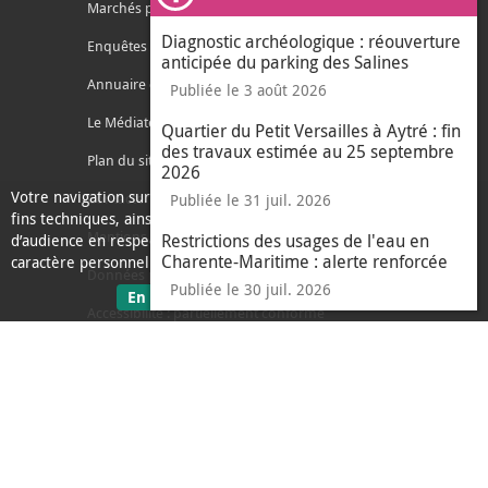
Ferm
Marchés publics
Diagnostic archéologique : réouverture
Enquêtes publiques
anticipée du parking des Salines
Annuaire des services
Publiée le 3 août 2026
Le Médiateur de l'Agglo
Quartier du Petit Versailles à Aytré : fin
des travaux estimée au 25 septembre
Plan du site
2026
Votre navigation sur ce site nécessite l’usage de cookies pour des
Contacter l'agglo
Publiée le 31 juil. 2026
fins techniques, ainsi que des cookies anonymisés de mesure
Mentions légales
Restrictions des usages de l'eau en
d’audience en respect de la législation relative aux données à
Charente-Maritime : alerte renforcée
caractère personnel.
Données personnelles
Publiée le 30 juil. 2026
sur les données personnelles
En savoir plus
J'ai compris
Accessibilité : partiellement conforme
le message d'informati
Ecoconception
L'Agglo recrute
Espace presse
Alertes