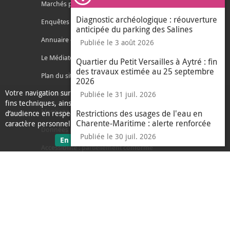
Ferm
Marchés publics
Diagnostic archéologique : réouverture
Enquêtes publiques
anticipée du parking des Salines
Annuaire des services
Publiée le 3 août 2026
Le Médiateur de l'Agglo
Quartier du Petit Versailles à Aytré : fin
des travaux estimée au 25 septembre
Plan du site
2026
Votre navigation sur ce site nécessite l’usage de cookies pour des
Contacter l'agglo
Publiée le 31 juil. 2026
fins techniques, ainsi que des cookies anonymisés de mesure
Mentions légales
Restrictions des usages de l'eau en
d’audience en respect de la législation relative aux données à
Charente-Maritime : alerte renforcée
caractère personnel.
Données personnelles
Publiée le 30 juil. 2026
sur les données personnelles
En savoir plus
J'ai compris
Accessibilité : partiellement conforme
le message d'informati
Ecoconception
L'Agglo recrute
Espace presse
Alertes