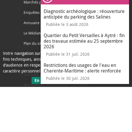
Ferm
Marchés publics
Diagnostic archéologique : réouverture
Enquêtes publiques
anticipée du parking des Salines
Annuaire des services
Publiée le 3 août 2026
Le Médiateur de l'Agglo
Quartier du Petit Versailles à Aytré : fin
des travaux estimée au 25 septembre
Plan du site
2026
Votre navigation sur ce site nécessite l’usage de cookies pour des
Contacter l'agglo
Publiée le 31 juil. 2026
fins techniques, ainsi que des cookies anonymisés de mesure
Mentions légales
Restrictions des usages de l'eau en
d’audience en respect de la législation relative aux données à
Charente-Maritime : alerte renforcée
caractère personnel.
Données personnelles
Publiée le 30 juil. 2026
sur les données personnelles
En savoir plus
J'ai compris
Accessibilité : partiellement conforme
le message d'informati
Ecoconception
L'Agglo recrute
Espace presse
Alertes