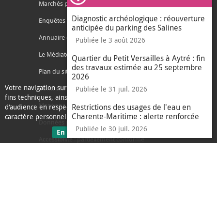
Ferm
Marchés publics
Diagnostic archéologique : réouverture
Enquêtes publiques
anticipée du parking des Salines
Annuaire des services
Publiée le 3 août 2026
Le Médiateur de l'Agglo
Quartier du Petit Versailles à Aytré : fin
des travaux estimée au 25 septembre
Plan du site
2026
Votre navigation sur ce site nécessite l’usage de cookies pour des
Contacter l'agglo
Publiée le 31 juil. 2026
fins techniques, ainsi que des cookies anonymisés de mesure
Mentions légales
Restrictions des usages de l'eau en
d’audience en respect de la législation relative aux données à
Charente-Maritime : alerte renforcée
caractère personnel.
Données personnelles
Publiée le 30 juil. 2026
sur les données personnelles
En savoir plus
J'ai compris
Accessibilité : partiellement conforme
le message d'informati
Ecoconception
L'Agglo recrute
Espace presse
Alertes