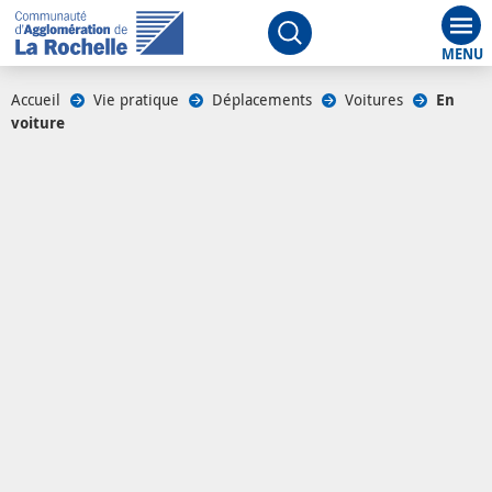
Aff
Ouvrir le moteur de rech
Accueil
/
Vie pratique
/
Déplacements
/
Voitures
/
En
voiture