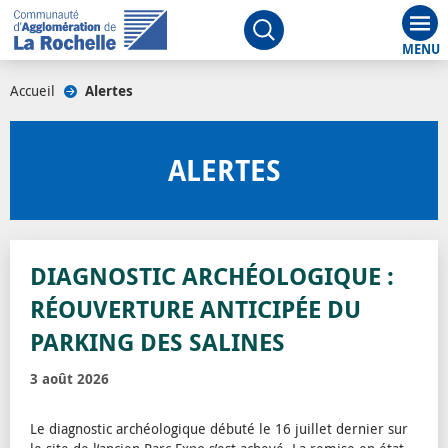
Aff
Ouvrir le moteur de rech
Accueil
/
Alertes
/
ALERTES
DIAGNOSTIC ARCHÉOLOGIQUE :
RÉOUVERTURE ANTICIPÉE DU
PARKING DES SALINES
3 août 2026
Le diagnostic archéologique débuté le 16 juillet dernier sur