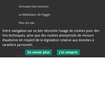
Annuaire des services
Le Médiateur de l'Agglo
Plan du site
Votre navigation sur ce site nécessite l’usage de cookies pour des
Contacter l'agglo
fins techniques, ainsi que des cookies anonymisés de mesure
Mentions légales
d’audience en respect de la législation relative aux données à
caractère personnel.
Données personnelles
sur les données personnelles
En savoir plus
J'ai compris
Accessibilité : partiellement conforme
le message d'informati
Ecoconception
L'Agglo recrute
Espace presse
Alertes
Accès sourds et malentendants