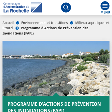
Aff
Ouvrir le moteur de rech
Accueil
/
Environnement et transitions
/
Milieux aquatiques et
littoral
/
Programme d'Actions de Prévention des
Inondations (PAPI)
/
PROGRAMME D'ACTIONS DE PRÉVENTION
DES INONDATIONS (PAPI)