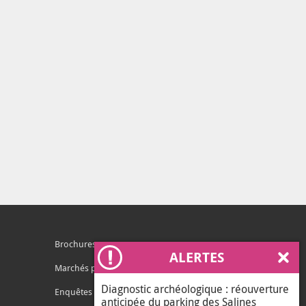
Brochures
ALERTES
Ferm
Marchés publics
Diagnostic archéologique : réouverture
Enquêtes publiques
anticipée du parking des Salines