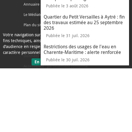
Annuaire des services
Publiée le 3 août 2026
Le Médiateur de l'Agglo
Quartier du Petit Versailles à Aytré : fin
des travaux estimée au 25 septembre
Plan du site
2026
Votre navigation sur ce site nécessite l’usage de cookies pour des
Contacter l'agglo
Publiée le 31 juil. 2026
fins techniques, ainsi que des cookies anonymisés de mesure
Mentions légales
Restrictions des usages de l'eau en
d’audience en respect de la législation relative aux données à
Charente-Maritime : alerte renforcée
caractère personnel.
Données personnelles
Publiée le 30 juil. 2026
sur les données personnelles
En savoir plus
J'ai compris
Accessibilité : partiellement conforme
le message d'informati
Ecoconception
L'Agglo recrute
Espace presse
Alertes
Accès sourds et malentendants