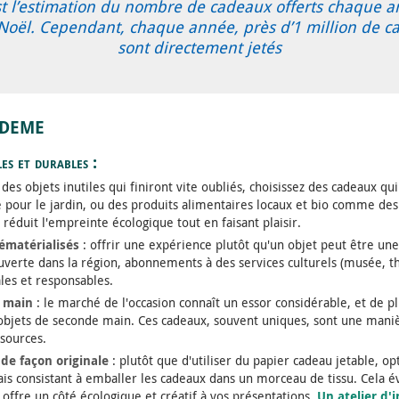
’est l’estimation du nombre de cadeaux offerts chaque
 Noël. Cependant, chaque année, près d’1 million de 
sont directement jetés
ADEME
es et durables :
des objets inutiles qui finiront vite oubliés, choisissez des cadeaux q
e pour le jardin, ou des produits alimentaires locaux et bio comme des
 réduit l'empreinte écologique tout en faisant plaisir.
ématérialisés
: offrir une expérience plutôt qu'un objet peut être une
verte dans la région, abonnements à des services culturels (musée, th
ales et responsables.
 main
: le marché de l'occasion connaît un essor considérable, et de pl
s objets de seconde main. Ces cadeaux, souvent uniques, sont une maniè
sources.
de façon originale
: plutôt que d'utiliser du papier cadeau jetable, o
nais consistant à emballer les cadeaux dans un morceau de tissu. Cela é
offre un côté écologique et créatif à vos présentations.
Un atelier d'i