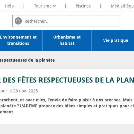
Hélo
Tourisme
Piscines
Médiathèqu
ochelaise de Rénovation Energétique
Environnement et
Urbanisme et
Vie pratique
transitions
habitat
respectueuses de la planète
 DES FÊTES RESPECTUEUSES DE LA PLA
 jour le 28 nov. 2025
prochent, et avec elles, l’envie de faire plaisir à nos proches. Mai
a planète ? L’ADEME propose des idées simples et pratiques pour c
nement.