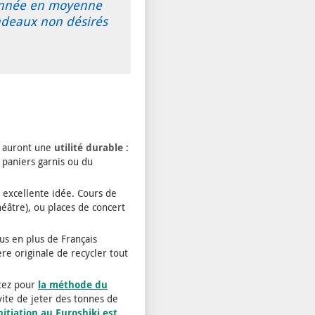
 année en moyenne
cadeaux non désirés
ui auront une
utilité durable
:
 paniers garnis ou du
 excellente idée. Cours de
éâtre), ou places de concert
us en plus de Français
re originale de recycler tout
ptez pour
la méthode du
vite de jeter des tonnes de
nitiation au Furoshiki est