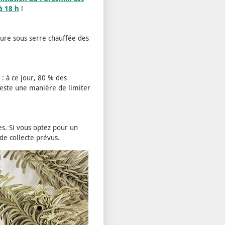
à 18 h
!
lture sous serre chauffée des
: à ce jour, 80 % des
 reste une manière de limiter
es. Si vous optez pour un
 de collecte prévus.