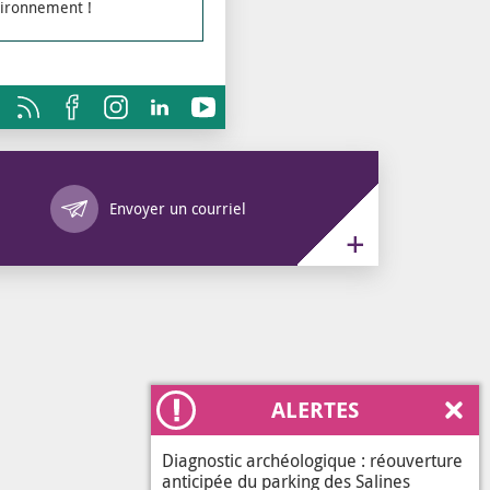
nvironnement !
Annuaire des services
Envoyer un courriel
ALERTES
Ferm
Diagnostic archéologique : réouverture
anticipée du parking des Salines