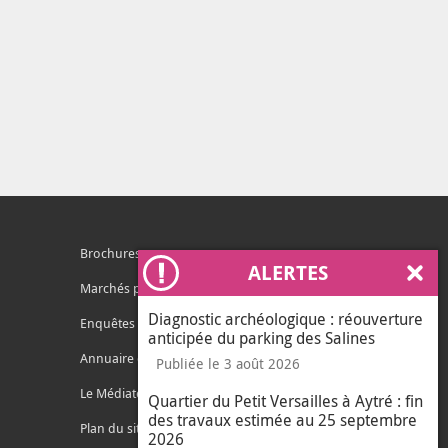
Brochures
ALERTES
Ferm
Marchés publics
Diagnostic archéologique : réouverture
Enquêtes publiques
anticipée du parking des Salines
Annuaire des services
Publiée le 3 août 2026
Le Médiateur de l'Agglo
Quartier du Petit Versailles à Aytré : fin
des travaux estimée au 25 septembre
Plan du site
2026