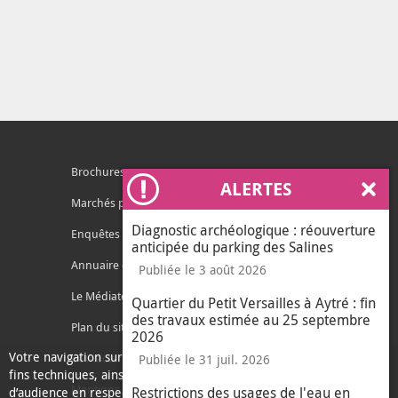
Brochures
ALERTES
Ferm
Marchés publics
Diagnostic archéologique : réouverture
Enquêtes publiques
anticipée du parking des Salines
Annuaire des services
Publiée le 3 août 2026
Le Médiateur de l'Agglo
Quartier du Petit Versailles à Aytré : fin
des travaux estimée au 25 septembre
Plan du site
2026
Votre navigation sur ce site nécessite l’usage de cookies pour des
Contacter l'agglo
Publiée le 31 juil. 2026
fins techniques, ainsi que des cookies anonymisés de mesure
Mentions légales
Restrictions des usages de l'eau en
d’audience en respect de la législation relative aux données à