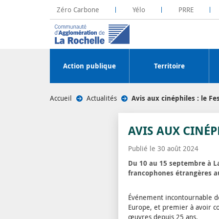
Zéro Carbone
Yélo
PRRE
La Rochelle Territoire Zéro Carbone
Plateforme R
Action publique
Territoire
Accueil
/
Actualités
/
Avis aux cinéphiles : le Fes
AVIS AUX CINÉPH
Publié le 30 août 2024
Du 10 au 15 septembre à La
francophones étrangères au 
Événement incontournable de l
Europe, et premier à avoir co
œuvres depuis 25 ans.