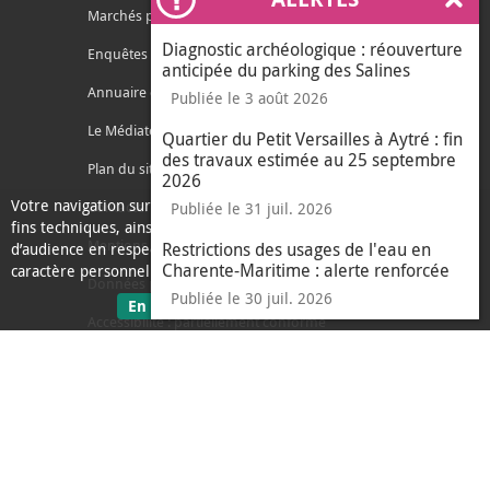
Ferm
Marchés publics
Diagnostic archéologique : réouverture
Enquêtes publiques
anticipée du parking des Salines
Annuaire des services
Publiée le 3 août 2026
Le Médiateur de l'Agglo
Quartier du Petit Versailles à Aytré : fin
des travaux estimée au 25 septembre
Plan du site
2026
Votre navigation sur ce site nécessite l’usage de cookies pour des
Contacter l'agglo
Publiée le 31 juil. 2026
fins techniques, ainsi que des cookies anonymisés de mesure
Mentions légales
Restrictions des usages de l'eau en
d’audience en respect de la législation relative aux données à
Charente-Maritime : alerte renforcée
caractère personnel.
Données personnelles
Publiée le 30 juil. 2026
sur les données personnelles
En savoir plus
J'ai compris
Accessibilité : partiellement conforme
le message d'informati
Ecoconception
L'Agglo recrute
Espace presse
Alertes