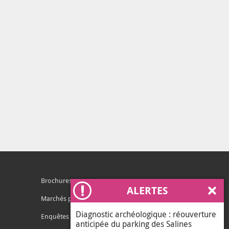
Brochures
ALERTES
Ferm
Marchés publics
Diagnostic archéologique : réouverture
Enquêtes publiques
anticipée du parking des Salines