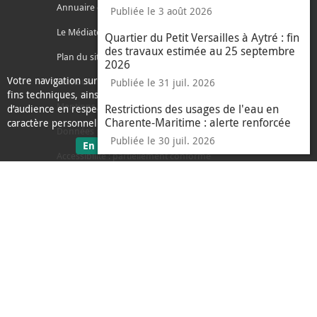
Annuaire des services
Publiée le 3 août 2026
Le Médiateur de l'Agglo
Quartier du Petit Versailles à Aytré : fin
des travaux estimée au 25 septembre
Plan du site
2026
Votre navigation sur ce site nécessite l’usage de cookies pour des
Contacter l'agglo
Publiée le 31 juil. 2026
fins techniques, ainsi que des cookies anonymisés de mesure
Mentions légales
Restrictions des usages de l'eau en
d’audience en respect de la législation relative aux données à
Charente-Maritime : alerte renforcée
caractère personnel.
Données personnelles
Publiée le 30 juil. 2026
sur les données personnelles
En savoir plus
J'ai compris
Accessibilité : partiellement conforme
le message d'informati
Ecoconception
L'Agglo recrute
Espace presse
Alertes
Accès sourds et malentendants