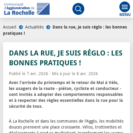
Aff
Ouvrir le moteur de rech
Accueil
/
Actualités
/
Dans la rue, je suis réglo : les bonnes
pratiques !
DANS LA RUE, JE SUIS RÉGLO : LES
BONNES PRATIQUES !
Publié le 7 avr. 2026 - Mis à jour le 8 avr. 2026
Avec l'arrivée du printemps et le retour de Mai à Vélo,
les usagers de la route - piéton, cycliste et conducteur -
sont invités à adopter des comportements responsables
et à respecter des règles essentielles dans la rue pour la
sécurité de tous.
À La Rochelle et dans les communes de l’Agglo, les mobilités
douces prennent une place croissante. Vélos, trottinettes et
déplacements à pied se multiplient, transformant les usages