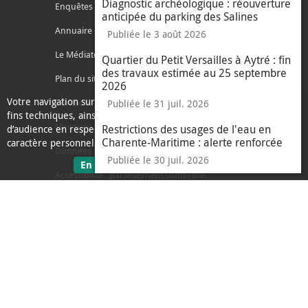
Diagnostic archéologique : réouverture
Enquêtes publiques
anticipée du parking des Salines
Annuaire des services
Publiée le 3 août 2026
Le Médiateur de l'Agglo
Quartier du Petit Versailles à Aytré : fin
des travaux estimée au 25 septembre
Plan du site
2026
Votre navigation sur ce site nécessite l’usage de cookies pour des
Contacter l'agglo
Publiée le 31 juil. 2026
fins techniques, ainsi que des cookies anonymisés de mesure
Mentions légales
Restrictions des usages de l'eau en
d’audience en respect de la législation relative aux données à
Charente-Maritime : alerte renforcée
caractère personnel.
Données personnelles
Publiée le 30 juil. 2026
sur les données personnelles
En savoir plus
J'ai compris
Accessibilité : partiellement conforme
le message d'informati
Ecoconception
L'Agglo recrute
Espace presse
Alertes
Accès sourds et malentendants