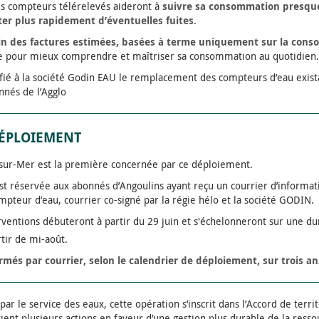
es compteurs télérelevés aideront à
suivre sa consommation presque
ter plus rapidement d’éventuelles fuites
.
fin des factures estimées, basées à terme uniquement sur la cons
ile pour mieux comprendre et maîtriser sa consommation au quotidien.
onfié à la société Godin EAU le remplacement des compteurs d’eau exis
nés de l’Agglo
DÉPLOIEMENT
ur-Mer est la première concernée par ce déploiement.
st réservée aux abonnés d’Angoulins ayant reçu un courrier d’informati
teur d’eau, courrier co-signé par la régie hélo et la société GODIN.
erventions débuteront à partir du 29 juin et s'échelonneront sur une d
rtir de mi-août.
més par courrier, selon le calendrier de déploiement, sur trois an
ar le service des eaux, cette opération s’inscrit dans l’Accord de terri
tient plusieurs actions en faveur d’une gestion plus durable de la ress