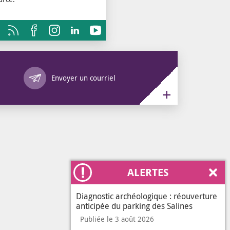
Annuaire des services
Envoyer un courriel
ALERTES
Ferm
Diagnostic archéologique : réouverture
anticipée du parking des Salines
Publiée le 3 août 2026