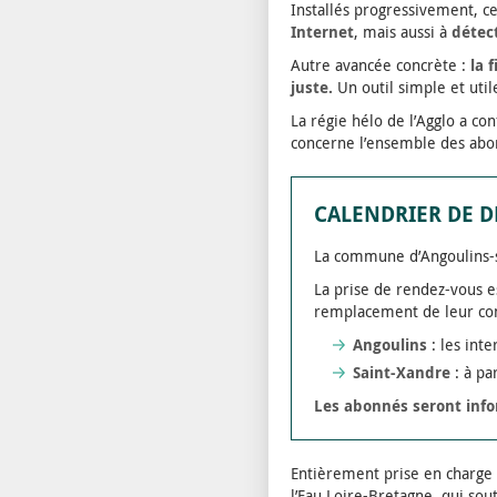
Installés progressivement, c
Internet
, mais aussi à
détec
Autre avancée concrète :
la 
juste.
Un outil simple et ut
La régie hélo de l’Agglo a c
concerne l’ensemble des abon
CALENDRIER DE 
La commune d’Angoulins-s
La prise de rendez-vous e
remplacement de leur comp
Angoulins
: les int
Saint-Xandre
: à pa
Les abonnés seront infor
Entièrement prise en charge p
l’Eau Loire-Bretagne, qui sou