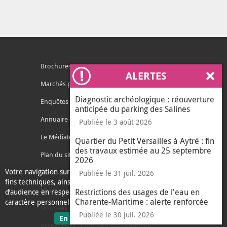
Brochures
ALERTES
Ferm
Marchés publics
Diagnostic archéologique : réouverture
Enquêtes publiques
anticipée du parking des Salines
Annuaire des services
Publiée le 3 août 2026
Le Médiateur de l'Agglo
Quartier du Petit Versailles à Aytré : fin
des travaux estimée au 25 septembre
Plan du site
2026
Votre navigation sur ce site nécessite l’usage de cookies pour des
Contacter l'agglo
Publiée le 31 juil. 2026
fins techniques, ainsi que des cookies anonymisés de mesure
Mentions légales
Restrictions des usages de l'eau en
d’audience en respect de la législation relative aux données à
Charente-Maritime : alerte renforcée
caractère personnel.
Données personnelles
Publiée le 30 juil. 2026
sur les données personnelles
En savoir plus
J'ai compris
Accessibilité : partiellement conforme