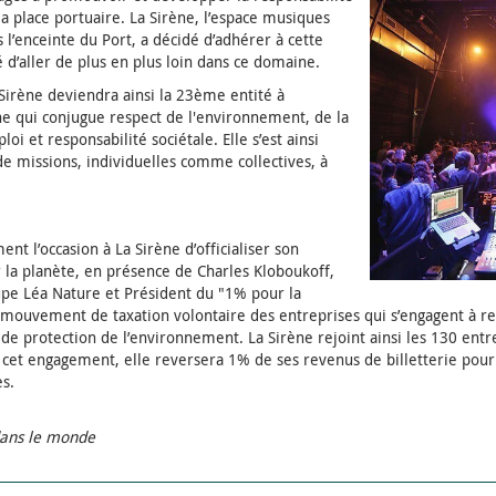
la place portuaire. La Sirène, l’espace musiques
s l’enceinte du Port, a décidé d’adhérer à cette
té d’aller de plus en plus loin dans ce domaine.
 Sirène deviendra ainsi la 23ème entité à
e qui conjugue respect de l'environnement, de la
loi et responsabilité sociétale. Elle s’est ainsi
e missions, individuelles comme collectives, à
nt l’occasion à La Sirène d’officialiser son
la planète, en présence de Charles Kloboukoff,
pe Léa Nature et Président du "1% pour la
un mouvement de taxation volontaire des entreprises qui s’engagent à r
s de protection de l’environnement. La Sirène rejoint ainsi les 130 en
e cet engagement, elle reversera 1% de ses revenus de billetterie pour
s.
dans le monde