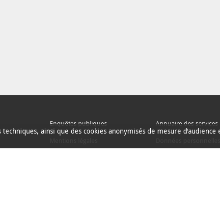
Enquêtes publiques
Annuaire des services
ns techniques, ainsi que des cookies anonymisés de mesure d’audience e
Mentions légales
Données personnelle
Espace presse
Alertes