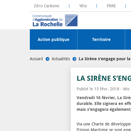
Zéro Carbone
Yélo
PRRE
La Rochelle Territoire Zéro Carbone
Plateforme R
Action publique
Territoire
Accueil
/
Actualités
/
La Sirène s’engage pour la
LA SIRÈNE S’EN
Publié le 15 févr. 2018 - Mis
Vendredi 16 février, La Si
durable. Elle signera en e
mais s’engagera également 
Via une Charte de développem
l’Union Maritime se sont eng