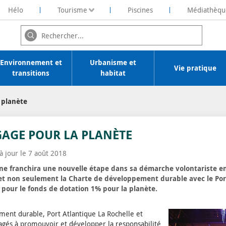
Hélo
Tourisme
Piscines
Médiathèqu
ochelaise de Rénovation Energétique
Environnement et
Urbanisme et
Vie pratique
transitions
habitat
 planète
GAGE POUR LA PLANÈTE
 à jour le 7 août 2018
rène franchira une nouvelle étape dans sa démarche volontariste
ffet non seulement la Charte de développement durable avec le Por
pour le fonds de dotation 1% pour la planète.
ent durable, Port Atlantique La Rochelle et
agés à promouvoir et développer la responsabilité