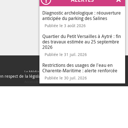
Ferm
Diagnostic archéologique : réouverture
anticipée du parking des Salines
Publiée le 3 août 2026
Quartier du Petit Versailles à Aytré : fin
des travaux estimée au 25 septembre
2026
Publiée le 31 juil. 2026
Restrictions des usages de l'eau en
Charente-Maritime : alerte renforcée
Le Médiateur de l'Agglo
n respect de la législation
Publiée le 30 juil. 2026
sur les données per
En savoir plus
J'ai compris
s
Accessibilité : partiellement conforme
le messa
Accès sourds et malentendants
Accès c