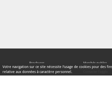
Brochures
Marchés publics
Votre navigation sur ce site nécessite l’usage de cookies pour des fi
relative aux données à caractère personnel.
Plan du site
Contacter l'agglo
Ecoconception
L'Agglo recrute