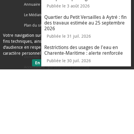
Annuaire des services
Publiée le 3 août 2026
Le Médiateur de l'Agglo
Quartier du Petit Versailles à Aytré : fin
des travaux estimée au 25 septembre
Plan du site
2026
Votre navigation sur ce site nécessite l’usage de cookies pour des
Contacter l'agglo
Publiée le 31 juil. 2026
fins techniques, ainsi que des cookies anonymisés de mesure
Mentions légales
Restrictions des usages de l'eau en
d’audience en respect de la législation relative aux données à
Charente-Maritime : alerte renforcée
caractère personnel.
Données personnelles
Publiée le 30 juil. 2026
sur les données personnelles
En savoir plus
J'ai compris
Accessibilité : partiellement conforme
le message d'informati
Ecoconception
L'Agglo recrute
Espace presse
Alertes
Accès sourds et malentendants