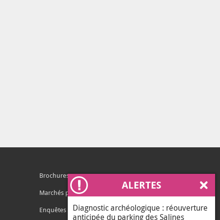
Brochures
ALERTES
Ferm
Marchés publics
Diagnostic archéologique : réouverture
Enquêtes publiques
anticipée du parking des Salines