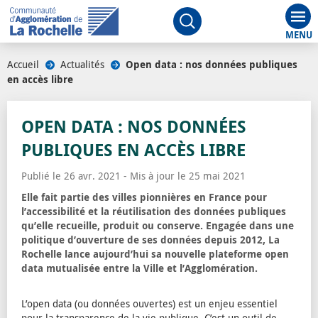
Aff
Ouvrir le moteur de rech
Accueil
/
Actualités
/
Open data : nos données publiques
en accès libre
OPEN DATA : NOS DONNÉES
PUBLIQUES EN ACCÈS LIBRE
Publié le 26 avr. 2021 - Mis à jour le 25 mai 2021
Elle fait partie des villes pionnières en France pour
l’accessibilité et la réutilisation des données publiques
qu’elle recueille, produit ou conserve. Engagée dans une
politique d’ouverture de ses données depuis 2012, La
Rochelle lance aujourd’hui sa nouvelle plateforme open
data mutualisée entre la Ville et l’Agglomération.
L’open data (ou données ouvertes) est un enjeu essentiel
pour la transparence de la vie publique. C’est un outil de