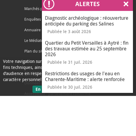
ALERTES
Ferm
Marchés publics
Diagnostic archéologique : réouverture
Enquêtes publiques
anticipée du parking des Salines
Annuaire des services
Publiée le 3 août 2026
Le Médiateur de l'Agglo
Quartier du Petit Versailles à Aytré : fin
des travaux estimée au 25 septembre
Plan du site
2026
Votre navigation sur ce site nécessite l’usage de cookies pour des
Contacter l'agglo
Publiée le 31 juil. 2026
fins techniques, ainsi que des cookies anonymisés de mesure
Mentions légales
Restrictions des usages de l'eau en
d’audience en respect de la législation relative aux données à
Charente-Maritime : alerte renforcée
caractère personnel.
Données personnelles
Publiée le 30 juil. 2026
sur les données personnelles
En savoir plus
J'ai compris
Accessibilité : partiellement conforme
le message d'informati
Ecoconception
L'Agglo recrute
Espace presse