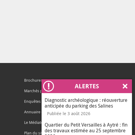
Brochures
ALERTES
Ferm
Marchés publics
Diagnostic archéologique : réouverture
Enquêtes publiques
anticipée du parking des Salines
Annuaire des services
Publiée le 3 août 2026
Le Médiateur de l'Agglo
Quartier du Petit Versailles à Aytré : fin
des travaux estimée au 25 septembre
Plan du site