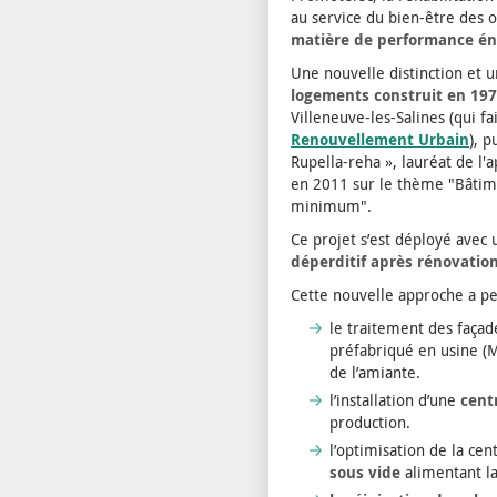
au service du bien-être des 
matière de performance én
Une nouvelle distinction et 
logements construit en 19
Villeneuve-les-Salines (qui fa
Renouvellement Urbain
), p
Rupella-reha », lauréat de l'
en 2011 sur le thème "Bâtimen
minimum".
Ce projet s’est déployé avec
déperditif après rénovatio
Cette nouvelle approche a pe
le traitement des façad
préfabriqué en usine (MO
de l’amiante.
l’installation d’une
cent
production.
l’optimisation de la ce
sous vide
alimentant l