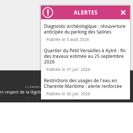
ALERTES
Ferm
Diagnostic archéologique : réouverture
anticipée du parking des Salines
Publiée le 3 août 2026
Quartier du Petit Versailles à Aytré : fin
des travaux estimée au 25 septembre
2026
Publiée le 31 juil. 2026
Restrictions des usages de l'eau en
Charente-Maritime : alerte renforcée
Le Médiateur de l'Agglo
n respect de la législation
Publiée le 30 juil. 2026
sur les données per
En savoir plus
J'ai compris
s
Accessibilité : partiellement conforme
le messa
Accès sourds et malentendants