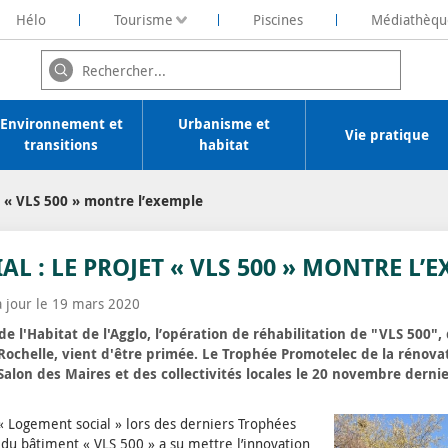
Hélo
Tourisme
Piscines
Médiathèqu
ochelaise de Rénovation Energétique
Environnement et
Urbanisme et
Vie pratique
transitions
habitat
t « VLS 500 » montre l’exemple
L : LE PROJET « VLS 500 » MONTRE L’
à jour le 19 mars 2020
 de l'Habitat de l'Agglo, l’opération de réhabilitation de "VLS 500",
 Rochelle, vient d'être primée. Le Trophée Promotelec de la rénova
 Salon des Maires et des collectivités locales le 20 novembre dernie
 « Logement social » lors des derniers Trophées
 du bâtiment « VLS 500 » a su mettre l’innovation