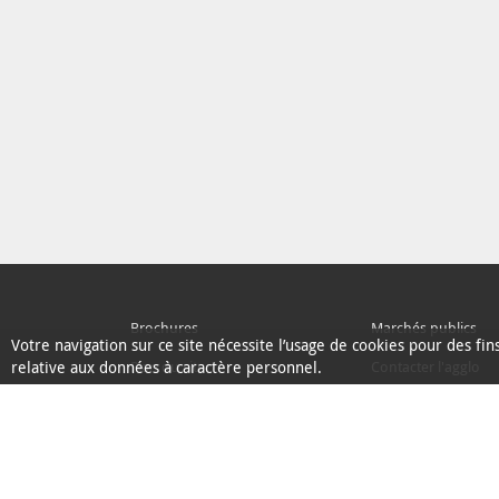
Brochures
Marchés publics
Votre navigation sur ce site nécessite l’usage de cookies pour des fi
relative aux données à caractère personnel.
Plan du site
Contacter l'agglo
Ecoconception
L'Agglo recrute