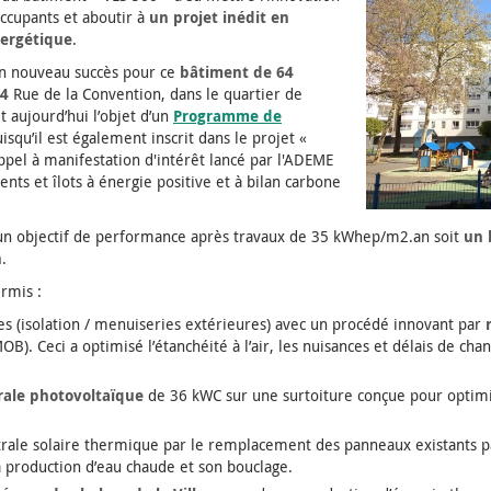
occupants et aboutir à
un projet inédit en
ergétique
.
un nouveau succès pour ce
bâtiment de 64
74
Rue de la Convention, dans le quartier de
it aujourd’hui l’objet d’un
Programme de
uisqu’il est également inscrit dans le projet «
appel à manifestation d'intérêt lancé par l'ADEME
ts et îlots à énergie positive et à bilan carbone
 un objectif de performance après travaux de 35 kWhep/m2.an soit
un 
n
.
rmis :
es (isolation / menuiseries extérieures) avec un procédé innovant par
B). Ceci a optimisé l’étanchéité à l’air, les nuisances et délais de cha
rale photovoltaïque
de 36 kWC sur une surtoiture conçue pour opti
ntrale solaire thermique par le remplacement des panneaux existants 
a production d’eau chaude et son bouclage.