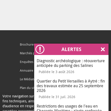
Brochures
ALERTES
Ferm
Marchés publics
Diagnostic archéologique : réouverture
Enquêtes publiques
anticipée du parking des Salines
Annuaire des services
Publiée le 3 août 2026
Le Médiateur de l'Agglo
Quartier du Petit Versailles à Aytré : fin
des travaux estimée au 25 septembre
Plan du site
2026
Votre navigation sur ce site nécessite l’usage de cookies pour des
Contacter l'agglo
Publiée le 31 juil. 2026
fins techniques, ainsi que des cookies anonymisés de mesure
Mentions légales
Restrictions des usages de l'eau en
d’audience en respect de la législation relative aux données à
Charente-Maritime : alerte renforcée
caractère personnel.