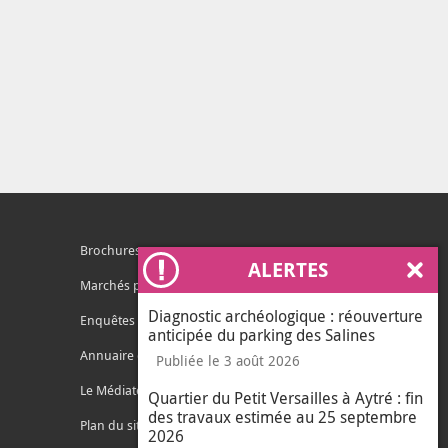
Brochures
ALERTES
Ferm
Marchés publics
Diagnostic archéologique : réouverture
Enquêtes publiques
anticipée du parking des Salines
Annuaire des services
Publiée le 3 août 2026
Le Médiateur de l'Agglo
Quartier du Petit Versailles à Aytré : fin
des travaux estimée au 25 septembre
Plan du site
2026