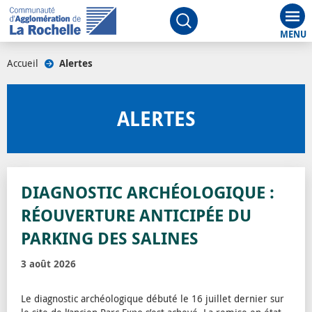
Aff
Ouvrir le moteur de rech
Accueil
/
Alertes
/
ALERTES
DIAGNOSTIC ARCHÉOLOGIQUE :
RÉOUVERTURE ANTICIPÉE DU
PARKING DES SALINES
3 août 2026
Le diagnostic archéologique débuté le 16 juillet dernier sur