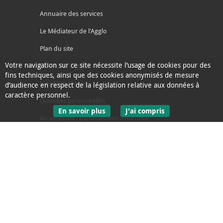
Annuaire des services
Le Médiateur de l'Agglo
Plan du site
Votre navigation sur ce site nécessite l’usage de cookies pour des
Contacter l'agglo
fins techniques, ainsi que des cookies anonymisés de mesure
Mentions légales
d’audience en respect de la législation relative aux données à
caractère personnel.
Données personnelles
sur les données personnelles
En savoir plus
J'ai compris
Accessibilité : partiellement conforme
le message d'informati
Ecoconception
L'Agglo recrute
Espace presse
Alertes
Accès sourds et malentendants