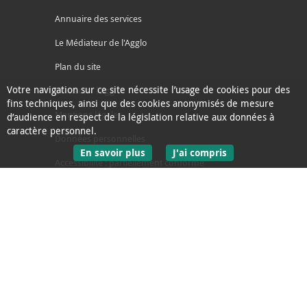
Annuaire des services
Le Médiateur de l'Agglo
Plan du site
Votre navigation sur ce site nécessite l’usage de cookies pour des
Contacter l'agglo
fins techniques, ainsi que des cookies anonymisés de mesure
Mentions légales
d’audience en respect de la législation relative aux données à
caractère personnel.
Données personnelles
sur les données personnelles
En savoir plus
J'ai compris
Accessibilité : partiellement conforme
le message d'informati
Ecoconception
L'Agglo recrute
Espace presse
Alertes
Accès sourds et malentendants