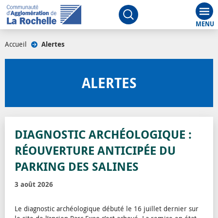
Aff
Ouvrir le moteur de rech
Accueil
/
Alertes
/
ALERTES
DIAGNOSTIC ARCHÉOLOGIQUE :
RÉOUVERTURE ANTICIPÉE DU
PARKING DES SALINES
3 août 2026
Le diagnostic archéologique débuté le 16 juillet dernier sur