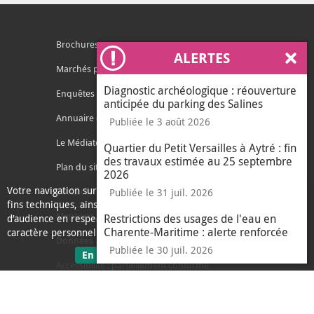
Brochures
ALERTES
Ferm
Marchés publics
Diagnostic archéologique : réouverture
Enquêtes publiques
anticipée du parking des Salines
Annuaire des services
Publiée le 3 août 2026
Le Médiateur de l'Agglo
Quartier du Petit Versailles à Aytré : fin
des travaux estimée au 25 septembre
Plan du site
2026
Votre navigation sur ce site nécessite l’usage de cookies pour des
Contacter l'agglo
Publiée le 31 juil. 2026
fins techniques, ainsi que des cookies anonymisés de mesure
Mentions légales
Restrictions des usages de l'eau en
d’audience en respect de la législation relative aux données à
Charente-Maritime : alerte renforcée
caractère personnel.
Données personnelles
Publiée le 30 juil. 2026
sur les données personnelles
En savoir plus
J'ai compris
Accessibilité : partiellement conforme
le message d'informati
Ecoconception