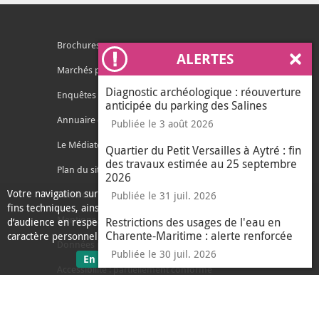
Brochures
ALERTES
Ferm
Marchés publics
Diagnostic archéologique : réouverture
Enquêtes publiques
anticipée du parking des Salines
Annuaire des services
Publiée le 3 août 2026
Le Médiateur de l'Agglo
Quartier du Petit Versailles à Aytré : fin
des travaux estimée au 25 septembre
Plan du site
2026
Votre navigation sur ce site nécessite l’usage de cookies pour des
Contacter l'agglo
Publiée le 31 juil. 2026
fins techniques, ainsi que des cookies anonymisés de mesure
Mentions légales
Restrictions des usages de l'eau en
d’audience en respect de la législation relative aux données à
Charente-Maritime : alerte renforcée
caractère personnel.
Données personnelles
Publiée le 30 juil. 2026
sur les données personnelles
En savoir plus
J'ai compris
Accessibilité : partiellement conforme
le message d'informati
Ecoconception