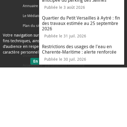
anticipée du parking des Salines
Annuaire des services
Publiée le 3 août 2026
Le Médiateur de l'Agglo
Quartier du Petit Versailles à Aytré : fin
des travaux estimée au 25 septembre
Plan du site
2026
Votre navigation sur ce site nécessite l’usage de cookies pour des
Contacter l'agglo
Publiée le 31 juil. 2026
fins techniques, ainsi que des cookies anonymisés de mesure
Mentions légales
Restrictions des usages de l'eau en
d’audience en respect de la législation relative aux données à
Charente-Maritime : alerte renforcée
caractère personnel.
Données personnelles
Publiée le 30 juil. 2026
sur les données personnelles
En savoir plus
J'ai compris
Accessibilité : partiellement conforme
le message d'informati
Ecoconception
L'Agglo recrute
Espace presse
Alertes
Accès sourds et malentendants