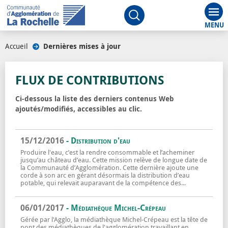
Aff
Ouvrir le moteur de rech
Accueil
/
Dernières mises à jour
/
FLUX DE CONTRIBUTIONS
Ci-dessous la liste des derniers contenus Web
ajoutés/modifiés, accessibles au clic.
15/12/2016
- Distribution d'eau
Produire l'eau, c’est la rendre consommable et l’acheminer
jusqu’au château d’eau. Cette mission relève de longue date de
la Communauté d’Agglomération. Cette dernière ajoute une
corde à son arc en gérant désormais la distribution d’eau
potable, qui relevait auparavant de la compétence des...
Distribution d'eau
En savoir plus sur
06/01/2017
- Médiathèque Michel-Crépeau
Gérée par l'Agglo, la médiathèque Michel-Crépeau est la tête de
pont des médiathèques de l'agglomération travaillant en