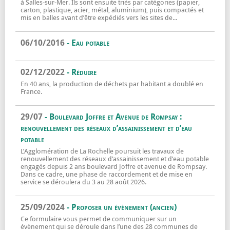
à Salles-sur-Mer. Ils sont ensuite triés par catégories (papier,
carton, plastique, acier, métal, aluminium), puis compactés et
mis en balles avant d’être expédiés vers les sites de...
Altriane, le centre de tri des emballages e
En savoir plus sur
06/10/2016
- Eau potable
Eau potable
En savoir plus sur
02/12/2022
- Réduire
En 40 ans, la production de déchets par habitant a doublé en
France.
Réduire
En savoir plus sur
29/07
- Boulevard Joffre et Avenue de Rompsay :
renouvellement des réseaux d’assainissement et d’eau
potable
L’Agglomération de La Rochelle poursuit les travaux de
renouvellement des réseaux d’assainissement et d’eau potable
engagés depuis 2 ans boulevard Joffre et avenue de Rompsay.
Dans ce cadre, une phase de raccordement et de mise en
service se déroulera du 3 au 28 août 2026.
Boulevard Joffre et Avenue de Rompsay : 
En savoir plus sur
25/09/2024
- Proposer un évènement (ancien)
Ce formulaire vous permet de communiquer sur un
évènement qui se déroule dans l’une des 28 communes de