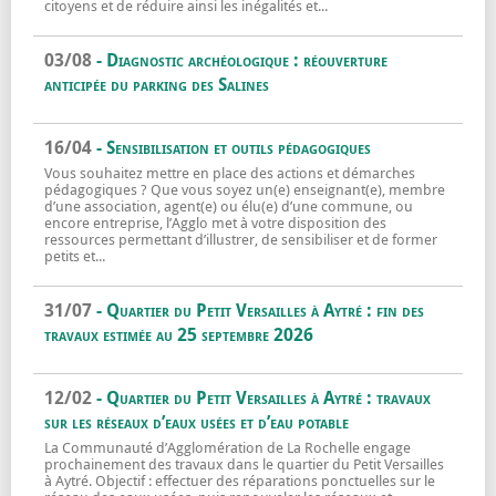
citoyens et de réduire ainsi les inégalités et...
Cyberlocal
En savoir plus sur
03/08
- Diagnostic archéologique : réouverture
anticipée du parking des Salines
Diagnostic archéologique : réouverture an
En savoir plus sur
16/04
- Sensibilisation et outils pédagogiques
Vous souhaitez mettre en place des actions et démarches
pédagogiques ? Que vous soyez un(e) enseignant(e), membre
d’une association, agent(e) ou élu(e) d’une commune, ou
encore entreprise, l’Agglo met à votre disposition des
ressources permettant d’illustrer, de sensibiliser et de former
petits et...
Sensibilisation et outils pédagogiques
En savoir plus sur
31/07
- Quartier du Petit Versailles à Aytré : fin des
travaux estimée au 25 septembre 2026
Quartier du Petit Versailles à Aytré : fin
En savoir plus sur
12/02
- Quartier du Petit Versailles à Aytré : travaux
sur les réseaux d’eaux usées et d’eau potable
La Communauté d’Agglomération de La Rochelle engage
prochainement des travaux dans le quartier du Petit Versailles
à Aytré. Objectif : effectuer des réparations ponctuelles sur le