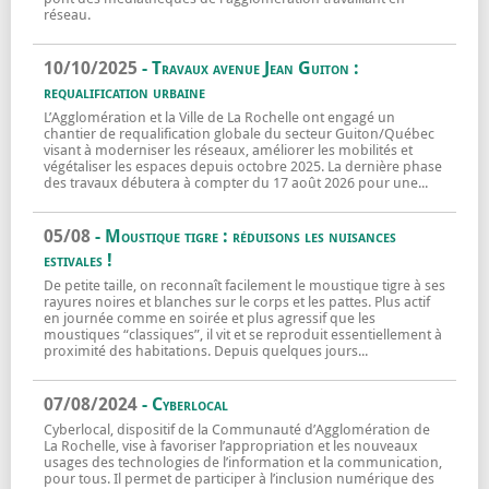
réseau.
Médiathèque Michel-Crépeau
En savoir plus sur
10/10/2025
- Travaux avenue Jean Guiton :
requalification urbaine
L’Agglomération et la Ville de La Rochelle ont engagé un
chantier de requalification globale du secteur Guiton/Québec
visant à moderniser les réseaux, améliorer les mobilités et
végétaliser les espaces depuis octobre 2025. La dernière phase
des travaux débutera à compter du 17 août 2026 pour une...
Travaux avenue Jean Guiton : requalificat
En savoir plus sur
05/08
- Moustique tigre : réduisons les nuisances
estivales !
De petite taille, on reconnaît facilement le moustique tigre à ses
rayures noires et blanches sur le corps et les pattes. Plus actif
en journée comme en soirée et plus agressif que les
moustiques “classiques”, il vit et se reproduit essentiellement à
proximité des habitations. Depuis quelques jours...
Moustique tigre : réduisons les nuisances e
En savoir plus sur
07/08/2024
- Cyberlocal
Cyberlocal, dispositif de la Communauté d’Agglomération de
La Rochelle, vise à favoriser l’appropriation et les nouveaux
usages des technologies de l’information et la communication,
pour tous. Il permet de participer à l’inclusion numérique des