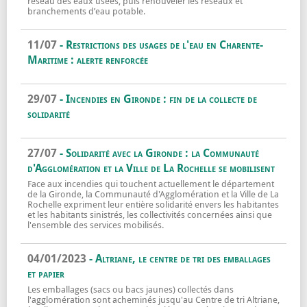
réseau des eaux usées, puis renouveler les réseaux et
branchements d’eau potable.
Quartier du Petit Versailles à Aytré : trav
En savoir plus sur
11/07
- Restrictions des usages de l'eau en Charente-
Maritime : alerte renforcée
Restrictions des usages de l'eau en Charen
En savoir plus sur
29/07
- Incendies en Gironde : fin de la collecte de
solidarité
Incendies en Gironde : fin de la collecte de
En savoir plus sur
27/07
- Solidarité avec la Gironde : la Communauté
d'Agglomération et la Ville de La Rochelle se mobilisent
Face aux incendies qui touchent actuellement le département
de la Gironde, la Communauté d'Agglomération et la Ville de La
Rochelle expriment leur entière solidarité envers les habitantes
et les habitants sinistrés, les collectivités concernées ainsi que
l'ensemble des services mobilisés.
Solidarité avec la Gironde : la Communauté
En savoir plus sur
04/01/2023
- Altriane, le centre de tri des emballages
et papier
Les emballages (sacs ou bacs jaunes) collectés dans
l'agglomération sont acheminés jusqu'au Centre de tri Altriane,