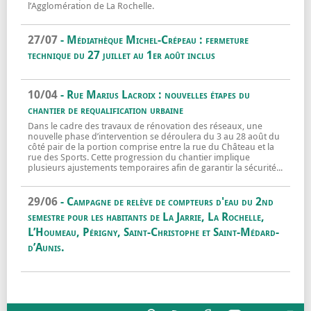
l’Agglomération de La Rochelle.
Proposer un évènement (ancien)
En savoir plus sur
27/07
- Médiathèque Michel-Crépeau : fermeture
technique du 27 juillet au 1er août inclus
Médiathèque Michel-Crépeau : fermeture te
En savoir plus sur
10/04
- Rue Marius Lacroix : nouvelles étapes du
chantier de requalification urbaine
Dans le cadre des travaux de rénovation des réseaux, une
nouvelle phase d’intervention se déroulera du 3 au 28 août du
côté pair de la portion comprise entre la rue du Château et la
rue des Sports. Cette progression du chantier implique
plusieurs ajustements temporaires afin de garantir la sécurité...
Rue Marius Lacroix : nouvelles étapes du c
En savoir plus sur
29/06
- Campagne de relève de compteurs d'eau du 2nd
semestre pour les habitants de La Jarrie, La Rochelle,
L’Houmeau, Périgny, Saint-Christophe et Saint-Médard-
d’Aunis.
Campagne de relève de compteurs d'eau du 
En savoir plus sur